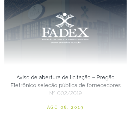
Aviso de abertura de licitação – Pregão
Eletrônico seleção pública de fornecedores
Nº 002/2019
Posted on
AGO 08, 2019