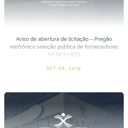
Aviso de abertura de licitação – Pregão
eletrônico seleção pública de fornecedores
Nº 003/2019
Posted on
SET 06, 2019