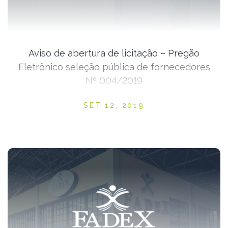
Aviso de abertura de licitação – Pregão
Eletrônico seleção pública de fornecedores
Nº 004/2019
Posted on
SET 12, 2019