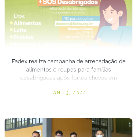
Fadex realiza campanha de arrecadação de
alimentos e roupas para famílias
desabrigadas após fortes chuvas em
Teresina
Posted on
JAN 13, 2022