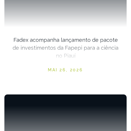
Fadex acompanha lançamento de pacote
de investimentos da Fapepi para a ciência
no Piauí
Posted on
MAI 26, 2026