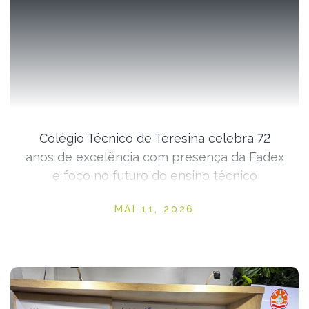
Colégio Técnico de Teresina celebra 72
anos de excelência com presença da Fadex
e foco no futuro do ensino técnico
Posted on
MAI 11, 2026