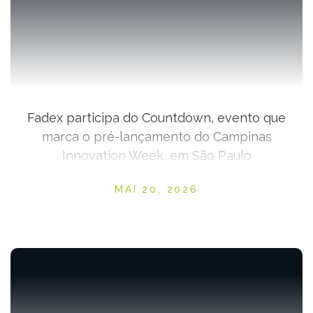
Fadex participa do Countdown, evento que
marca o pré-lançamento do Campinas
Innovation Week, em São Paulo
Posted on
MAI 20, 2026