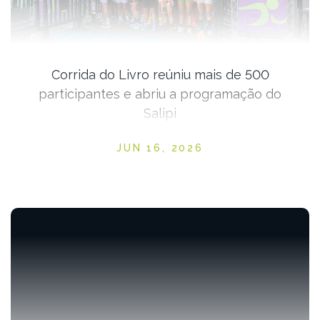
Corrida do Livro reúniu mais de 500
participantes e abriu a programação do
Salipi
Posted on
JUN 16, 2026