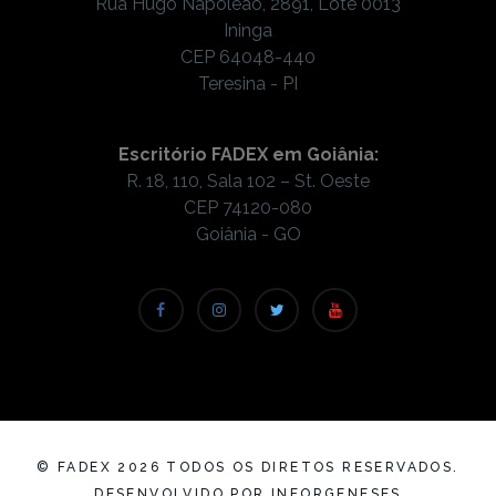
Rua Hugo Napoleão, 2891, Lote 0013
Ininga
CEP 64048-440
Teresina - PI
Escritório FADEX em Goiânia:
R. 18, 110, Sala 102 – St. Oeste
CEP 74120-080
Goiânia - GO
© FADEX
2026
TODOS OS DIRETOS RESERVADOS.
DESENVOLVIDO POR
INFORGENESES