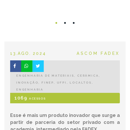
POSTED ON
CATEGORIES
13.AGO. 2024
ASCOM FADEX
ENGENHARIA DE MATERIAIS, CERÂMICA,
INOVAÇÃO, FINEP, UFPI, LOCALTOS,
ENGENHARIA
1069
ACESSOS
Esse é mais um produto inovador que surge a
partir de parceria do setor privado com a
academia, intermediado pela FADEX