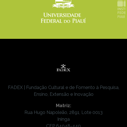
FADEX | Fundação Cultural e de Fomento à Pesquisa,
Ensino, Extensão e Inovação
Matriz:
Rua Hugo Napoleão, 2891, Lote 0013
Ininga
CEP 64048-440